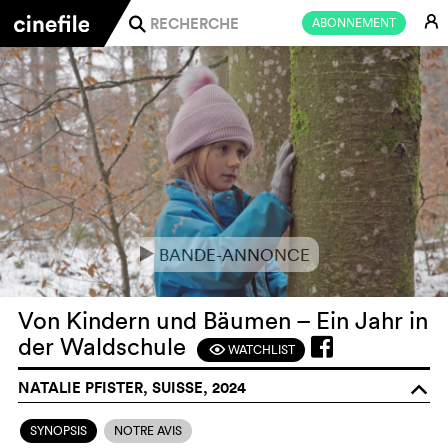
E
ABONNEMENT
j
BANDE-ANNONCE
e
Von Kindern und Bäumen – Ein Jahr in
der Waldschule
WATCHLIST
F
NATALIE PFISTER, SUISSE, 2024
o
SYNOPSIS
NOTRE AVIS