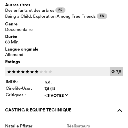
Autres titres
Des enfants et des arbres
FR
Being a Child. Exploration Among Tree Friends
EN
Genre
Documentaire
Durée
88 Min.
Langue originale
Allemand
Ratings
Ø
7,5
c
c
c
c
c
c
c
c
c
c
IMDB:
n.d.
Cinefile-User:
7,5 (4)
Critiques :
< 3 VOTES
q
CASTING & EQUIPE TECHNIQUE
o
Natalie Pfister
Réalisateurs