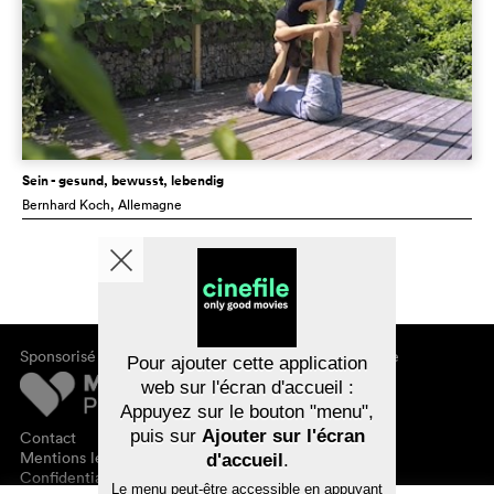
Sein - gesund, bewusst, lebendig
Bernhard Koch
, Allemagne
Sponsorisé par
À propos de cinefile
Pour ajouter cette application
S'inscrire/s'abonner
web sur l'écran d'accueil :
Newsletter
Appuyez sur le bouton "menu",
FAQ
puis sur
Ajouter sur l'écran
Contact
Bons-cadeaux
Mentions légales
d'accueil
.
Confidentialité des données
Le menu peut-être accessible en appuyant