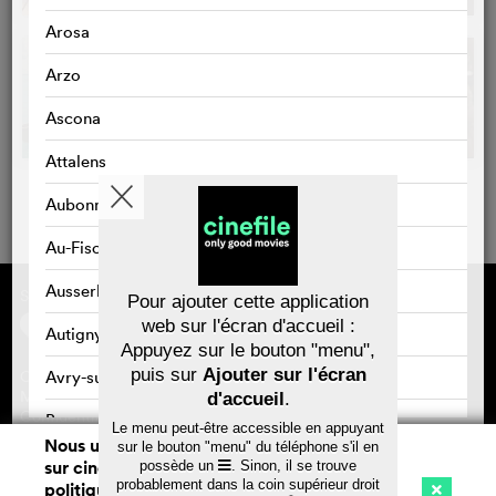
Arosa
Arzo
Ascona
Attalens
Aubonne
Au-Fischingen
Ausserbinn
Sponsorisé par
À propos de cinefile
Pour ajouter cette application
S'inscrire/s'abonner
web sur l'écran d'accueil :
Autigny
Newsletter
Appuyez sur le bouton "menu",
FAQ
puis sur
Ajouter sur l'écran
Avry-sur-Matran
Contact
Bons-cadeaux
Mentions légales
d'accueil
.
Confidentialité des données
Baar
Le menu peut-être accessible en appuyant
Nous utilisons des cookies. En naviguant
sur le bouton "menu" du téléphone s'il en
Bad Zurzach
sur cinefile.ch, vous acceptez notre
possède un
. Sinon, il se trouve
Sauvegarder
probablement dans la coin supérieur droit
politique d'utilisation des cookies. Pour