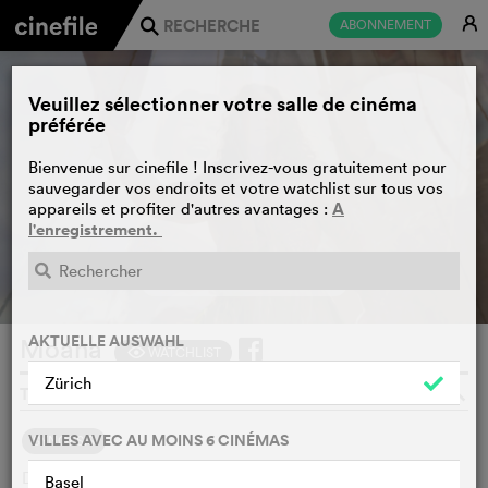
E
ABONNEMENT
j
Veuillez sélectionner votre salle de cinéma
préférée
Bienvenue sur cinefile ! Inscrivez-vous gratuitement pour
sauvegarder vos endroits et votre watchlist sur tous vos
A
appareils et profiter d'autres avantages :
l'enregistrement.
BANDE-ANNONCE
e
AKTUELLE AUSWAHL
Moana
WATCHLIST
F
Zürich
THOMAS KAIL, USA, 2026
o
VILLES AVEC AU MOINS 6 CINÉMAS
SYNOPSIS
Dans l'ancienne Polynésie, lorsqu'une terrible malédiction
Basel