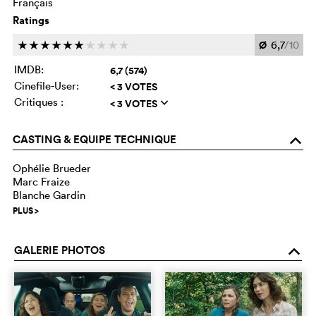
Français
Ratings
Ø
6,7
/10
c
c
c
c
c
c
c
c
c
c
IMDB:
6,7 (574)
Cinefile-User:
< 3 VOTES
Critiques :
< 3 VOTES
q
CASTING & EQUIPE TECHNIQUE
o
Ophélie Brueder
Marc Fraize
Blanche Gardin
PLUS
>
GALERIE PHOTOS
o