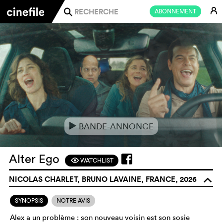
E
ABONNEMENT
j
BANDE-ANNONCE
e
Alter Ego
WATCHLIST
F
NICOLAS CHARLET, BRUNO LAVAINE, FRANCE, 2026
o
SYNOPSIS
NOTRE AVIS
Alex a un problème : son nouveau voisin est son sosie