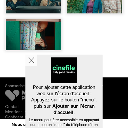
Sponsorisé par
À propos de cinefile
Pour ajouter cette application
S'inscrire/s'abonner
web sur l'écran d'accueil :
Newsletter
Appuyez sur le bouton "menu",
FAQ
puis sur
Ajouter sur l'écran
Contact
Bons-cadeaux
Mentions légales
d'accueil
.
Confidentialité des données
Le menu peut-être accessible en appuyant
Nous utilisons des cookies. En naviguant
sur le bouton "menu" du téléphone s'il en