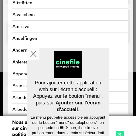
Altstätten
Alvaschein
Amriswil
Andelfingen
Andermatt
Anières
Appenzell
Sponsorisé par
À propos de cinefile
Pour ajouter cette application
Aran sur Vilette
S'inscrire/s'abonner
web sur l'écran d'accueil :
Newsletter
Appuyez sur le bouton "menu",
Arbedo
FAQ
puis sur
Ajouter sur l'écran
Contact
Bons-cadeaux
Mentions légales
Arbedo-Castione
d'accueil
.
Confidentialité des données
Le menu peut-être accessible en appuyant
Arbon
Nous utilisons des cookies. En naviguant
sur le bouton "menu" du téléphone s'il en
sur cinefile.ch, vous acceptez notre
possède un
. Sinon, il se trouve
Sauvegarder
Arlesheim
probablement dans la coin supérieur droit
politique d'utilisation des cookies. Pour