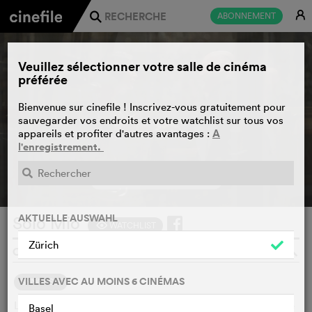
E
ABONNEMENT
j
Veuillez sélectionner votre salle de cinéma
préférée
Bienvenue sur cinefile ! Inscrivez-vous gratuitement pour
sauvegarder vos endroits et votre watchlist sur tous vos
A
appareils et profiter d'autres avantages :
l'enregistrement.
BANDE-ANNONCE
e
AKTUELLE AUSWAHL
Solo Mio
WATCHLIST
F
Zürich
CHARLES KINNANE, DANIEL KINNANE, USA, 2026
o
VILLES AVEC AU MOINS 6 CINÉMAS
SYNOPSIS
La fiancée de Matt rêve d'un mariage en Italie. Il économise
Basel