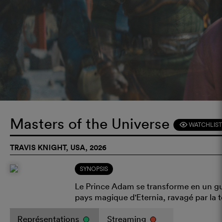
Masters of the Universe
WATCHLIST
F
TRAVIS KNIGHT, USA, 2026
SYNOPSIS
Le Prince Adam se transforme en un gue
pays magique d'Eternia, ravagé par la t
Représentations
Streaming