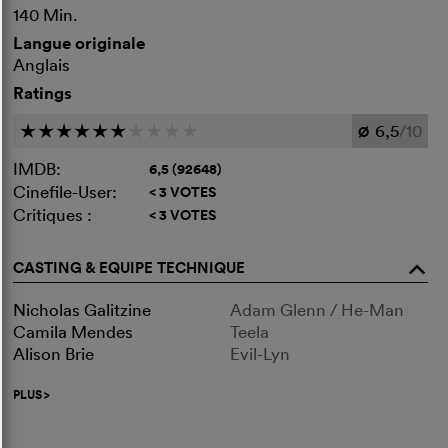
140 Min.
Langue originale
Anglais
Ratings
6,5
/10
c
c
c
c
c
c
c
c
c
c
Ø
IMDB:
6,5 (92648)
Cinefile-User:
< 3 VOTES
Critiques :
< 3 VOTES
CASTING & EQUIPE TECHNIQUE
o
Nicholas Galitzine
Adam Glenn / He-Man
Camila Mendes
Teela
Alison Brie
Evil-Lyn
PLUS
>