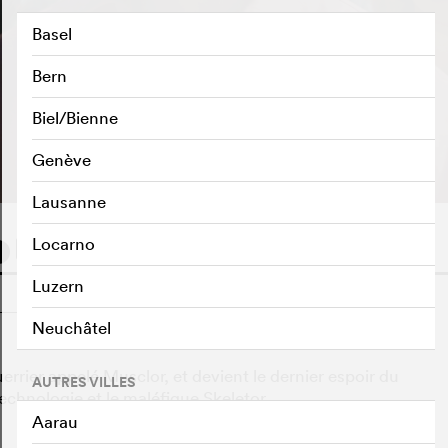
Basel
Bern
Biel/Bienne
BANDE-ANNONCE
e
Genève
Lausanne
Locarno
Luzern
o
Neuchâtel
rrier appelé Musclor, et devient le dernier espoir du
AUTRES VILLES
echnologie et le maléfique Skeletor.
Aarau
o