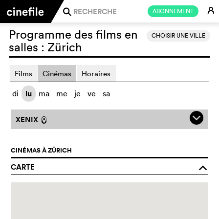
E
ABONNEMENT
j
Programme des films en
CHOISIR UNE VILLE
salles :
Zürich
Films
Cinémas
Horaires
di
lu
ma
me
je
ve
sa
q
XENIX
l
CINÉMAS À ZÜRICH
CARTE
o