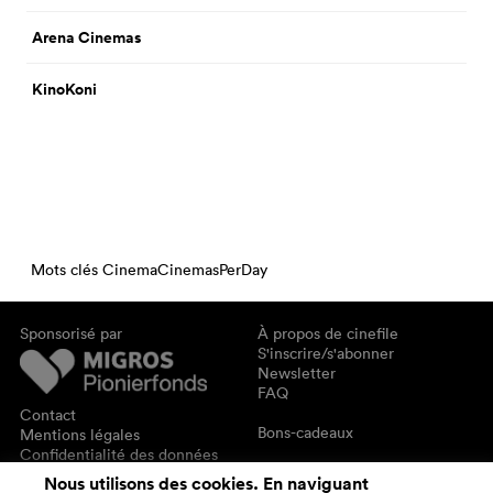
Arena Cinemas
KinoKoni
Mots clés CinemaCinemasPerDay
Sponsorisé par
À propos de cinefile
S'inscrire/s'abonner
Newsletter
FAQ
Contact
Bons-cadeaux
Mentions légales
Confidentialité des données
Nous utilisons des cookies. En naviguant