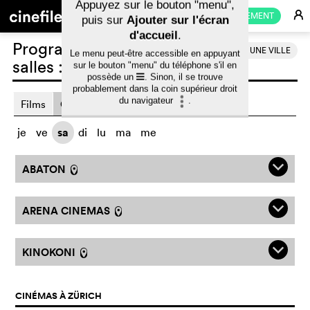
E
ABONNEMENT
j
Programme des films en
CHOISIR UNE VILLE
salles :
Zürich
Pour ajouter cette application
Films
Cinémas
Horaires
web sur l'écran d'accueil :
Appuyez sur le bouton "menu",
je
ve
sa
di
lu
ma
me
puis sur
Ajouter sur l'écran
d'accueil
.
q
ABATON
l
Le menu peut-être accessible en appuyant
sur le bouton "menu" du téléphone s'il en
possède un
. Sinon, il se trouve
q
ARENA CINEMAS
l
probablement dans la coin supérieur droit
du navigateur
.
q
KINOKONI
l
CINÉMAS À ZÜRICH