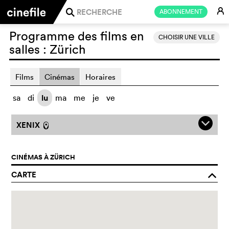
E
ABONNEMENT
j
Programme des films en
CHOISIR UNE VILLE
salles :
Zürich
Films
Cinémas
Horaires
sa
di
lu
ma
me
je
ve
q
XENIX
l
CINÉMAS À ZÜRICH
CARTE
o