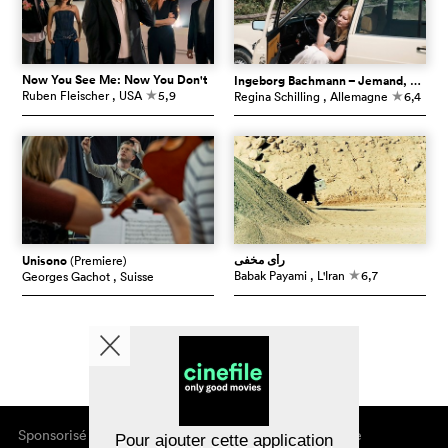
Now You See Me: Now You Don't
Ingeborg Bachmann – Jemand, der einmal ich war
Ruben Fleischer
, USA
5,9
Regina Schilling
, Allemagne
6,4
c
c
رأی مخفی
Unisono
(Premiere)
Babak Payami
, L'Iran
6,7
Georges Gachot
, Suisse
c
Sponsorisé par
À propos de cinefile
Pour ajouter cette application