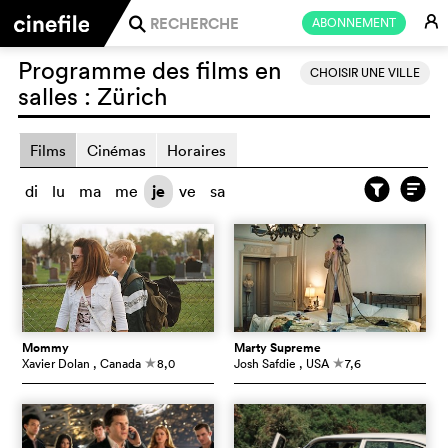
E
ABONNEMENT
j
Programme des films en
CHOISIR UNE VILLE
salles :
Zürich
Films
Cinémas
Horaires
di
lu
ma
me
je
ve
sa
Mommy
Marty Supreme
Xavier Dolan
, Canada
8,0
Josh Safdie
, USA
7,6
c
c