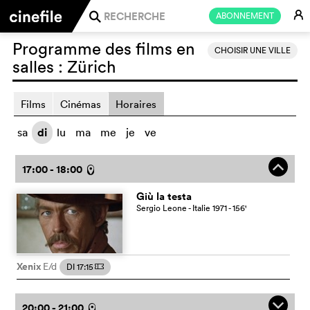
E
ABONNEMENT
j
Programme des films en
CHOISIR UNE VILLE
salles :
Zürich
Films
Cinémas
Horaires
sa
di
lu
ma
me
je
ve
o
17:00 - 18:00
l
Giù la testa
Sergio Leone
- Italie
1971
- 156
'
Xenix
E/d
DI 17:15
m
q
20:00 - 21:00
l