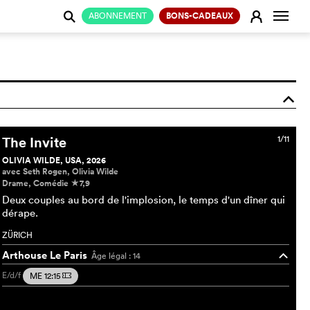
Change
E
ABONNEMENT
BONS-CADEAUX
j
o
The Invite
1/11
OLIVIA WILDE, USA, 2026
avec Seth Rogen, Olivia Wilde
Drame, Comédie
7,9
c
Deux couples au bord de l'implosion, le temps d'un dîner qui
dérape.
ZÜRICH
Arthouse Le Paris
Âge légal : 14
o
E/d/f
ME 12:15
m