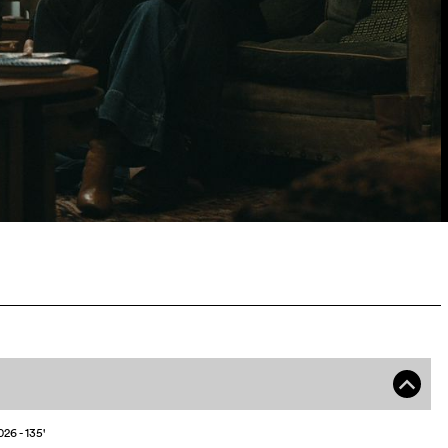
o
026
- 135
'