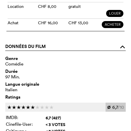
Location
CHF 8,00
gratuit
LOUER
Achat
CHF 16,00
CHF 13,00
ACHETER
DONNÉES DU FILM
o
Genre
Comédie
Durée
97 Min.
Langue originale
Italien
Ratings
Ø
6,7
/10
c
c
c
c
c
c
c
c
c
c
IMDB:
6,7 (427)
Cinefile-User:
< 3 VOTES
Critiques :