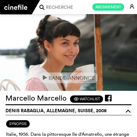
E
ABONNEMENT
j
BANDE-ANNONCE
e
Marcello Marcello
WATCHLIST
F
DENIS RABAGLIA, ALLEMAGNE, SUISSE, 2008
o
SYNOPSIS
Italie, 1956. Dans la pittoresque île d'Amatrello, une étrange