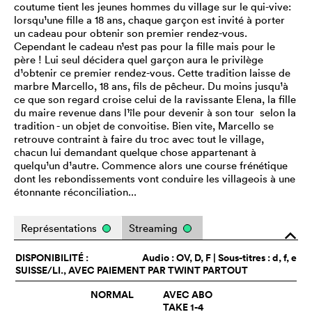
coutume tient les jeunes hommes du village sur le qui-vive:
lorsqu¹une fille a 18 ans, chaque garçon est invité à porter
un cadeau pour obtenir son premier rendez-vous.
Cependant le cadeau n¹est pas pour la fille mais pour le
père ! Lui seul décidera quel garçon aura le privilège
d¹obtenir ce premier rendez-vous. Cette tradition laisse de
marbre Marcello, 18 ans, fils de pêcheur. Du moins jusqu¹à
ce que son regard croise celui de la ravissante Elena, la fille
du maire revenue dans l¹île pour devenir à son tour ­ selon la
tradition - un objet de convoitise. Bien vite, Marcello se
retrouve contraint à faire du troc avec tout le village,
chacun lui demandant quelque chose appartenant à
quelqu¹un d¹autre. Commence alors une course frénétique
dont les rebondissements vont conduire les villageois à une
étonnante réconciliation...
Représentations
Streaming
o
DISPONIBILITÉ :
Audio :
OV
, D, F | Sous-titres : d, f, e
SUISSE/LI., AVEC PAIEMENT PAR TWINT PARTOUT
NORMAL
AVEC ABO
TAKE 1-4