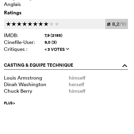
Anglais
Ratings
8,2
/10
c
c
c
c
c
c
c
c
c
c
Ø
IMDB:
7,9 (2185)
Cinefile-User:
9,0 (3)
Critiques :
< 3 VOTES
q
CASTING & EQUIPE TECHNIQUE
o
Louis Armstrong
himself
Dinah Washington
herself
Chuck Berry
himself
PLUS
>