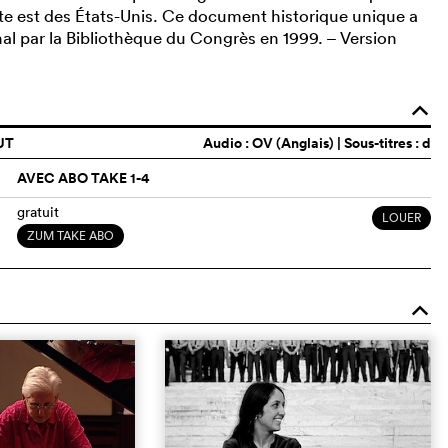
 côte est des États-Unis. Ce document historique unique a
onal par la Bibliothèque du Congrès en 1999. – Version
o
UT
Audio :
OV (Anglais)
| Sous-titres : d
AVEC ABO TAKE 1-4
gratuit
LOUER
ZUM TAKE ABO
o