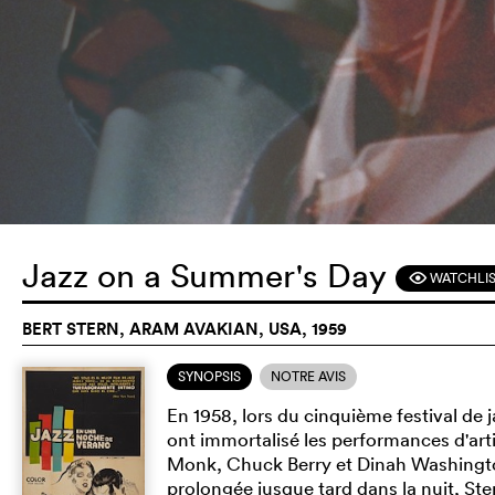
Jazz on a Summer's Day
WATCHLI
F
BERT STERN, ARAM AVAKIAN, USA, 1959
SYNOPSIS
NOTRE AVIS
En 1958, lors du cinquième festival de
ont immortalisé les performances d'art
Monk, Chuck Berry et Dinah Washington
prolongée jusque tard dans la nuit, Stern