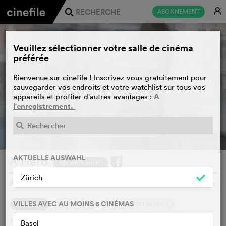
E
ABONNEMENT
j
Veuillez sélectionner votre salle de cinéma
préférée
Bienvenue sur cinefile ! Inscrivez-vous gratuitement pour
sauvegarder vos endroits et votre watchlist sur tous vos
A
appareils et profiter d'autres avantages :
l'enregistrement.
BANDE-ANNONCE
e
AKTUELLE AUSWAHL
A Hero
WATCHLIST
F
Zürich
ASGHAR FARHADI, FRANCE, L'IRAN, 2021
o
VILLES AVEC AU MOINS 6 CINÉMAS
3
SYNOPSIS
NOTRE AVIS
D'AUTRES OPINIONS
Rahim est en prison à cause d’une dette qu’il n’a pas pu
Basel