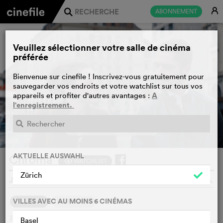
E
ABONNEMENT
j
Veuillez sélectionner votre salle de cinéma
préférée
Bienvenue sur cinefile ! Inscrivez-vous gratuitement pour
sauvegarder vos endroits et votre watchlist sur tous vos
A
appareils et profiter d'autres avantages :
l'enregistrement.
BANDE-ANNONCE
e
AKTUELLE AUSWAHL
Chroma
WATCHLIST
F
Zürich
J.L. CHAUTEMS, SUISSE, BELGIQUE, 2021
o
VILLES AVEC AU MOINS 6 CINÉMAS
SYNOPSIS
NOTRE AVIS
Fraîchement installée dans un nouvel appartement, une
Basel