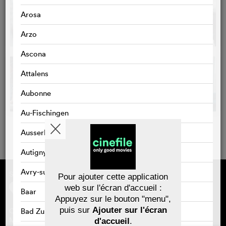
Arosa
Arzo
Ascona
Attalens
Aubonne
Au-Fischingen
Ausserbinn
Autigny
Avry-sur-Matran
Sponsorisé par
À propos de cinefile
Pour ajouter cette application
S'inscrire/s'abonner
web sur l'écran d'accueil :
Baar
Newsletter
Appuyez sur le bouton "menu",
FAQ
puis sur
Ajouter sur l'écran
Bad Zurzach
Contact
Bons-cadeaux
Mentions légales
d'accueil
.