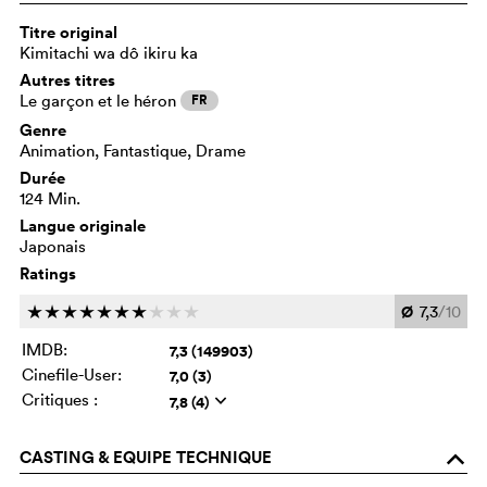
Titre original
Kimitachi wa dô ikiru ka
Autres titres
Le garçon et le héron
FR
Genre
Animation, Fantastique, Drame
Durée
124 Min.
Langue originale
Japonais
Ratings
Ø
7,3
/10
c
c
c
c
c
c
c
c
c
c
IMDB:
7,3 (149903)
Cinefile-User:
7,0 (3)
Critiques :
7,8 (4)
q
CASTING & EQUIPE TECHNIQUE
o