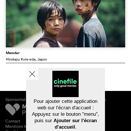
Monster
Hirokazu Kore-eda
, Japon
Sponsorisé par
À propos de cinefile
Pour ajouter cette application
S'inscrire/s'abonner
web sur l'écran d'accueil :
Newsletter
Appuyez sur le bouton "menu",
FAQ
puis sur
Ajouter sur l'écran
Contact
Bons-cadeaux
Mentions légales
d'accueil
.