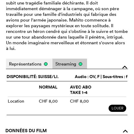
subit une tragédie familiale déchirante. Il doit
immédiatement déménager à la campagne, où son père
travaille pour une famille d'industriels qui fabrique des
avions pour l'armée japonaise. Mahito commence à
explorer les paysages mystérieux en toute solitude. Il
rencontre un héron cendré qui s'obstine à le suivre et tombe
sur une tour abandonnée dans laquelle il pénètre, intrigué.
Un monde imaginaire merveilleux et étonnant s'ouvre alors
à lui.
Représentations
Streaming
o
DISPONIBILITÉ: SUISSE/LI.
Audio :
OV
, F | Sous-titres : f
NORMAL
AVEC ABO
TAKE 1-4
Location
CHF 8,00
CHF 8,00
LOUER
DONNÉES DU FILM
o