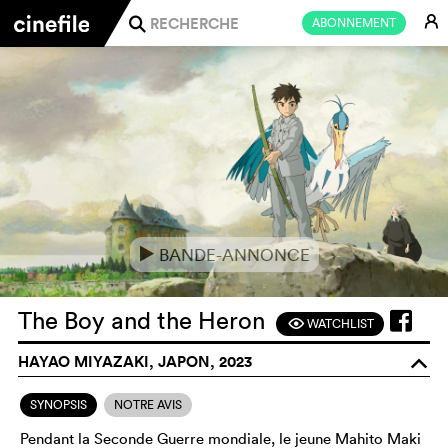
E
ABONNEMENT
j
BANDE-ANNONCE
e
The Boy and the Heron
WATCHLIST
F
HAYAO MIYAZAKI, JAPON, 2023
o
SYNOPSIS
NOTRE AVIS
Pendant la Seconde Guerre mondiale, le jeune Mahito Maki