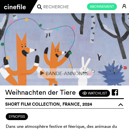
E
ABONNEMENT
j
BANDE-ANNONCE
e
Weihnachten der Tiere
WATCHLIST
F
SHORT FILM COLLECTION, FRANCE, 2024
o
SYNOPSIS
Dans une atmosphère festive et féerique, des animaux du