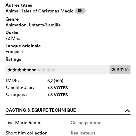
Autres titres
Animal Tales of Christmas Magic
EN
Genre
Animation, Enfants/Famille
Durée
72 Min.
Langue originale
Français
Ratings
Ø
6,7
/10
c
c
c
c
c
c
c
c
c
c
IMDB:
6,7 (129)
Cinefile-User:
< 3 VOTES
Critiques :
< 3 VOTES
CASTING & EQUIPE TECHNIQUE
o
Lisa-Marie Ramm
Gesangstimme
Short film collection
Réalisateurs