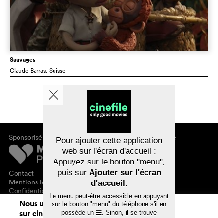
Sauvages
Claude Barras
, Suisse
Sponsorisé par
À propos de cinefile
Pour ajouter cette application
S'inscrire/s'abonner
web sur l'écran d'accueil :
Newsletter
Appuyez sur le bouton "menu",
FAQ
puis sur
Ajouter sur l'écran
Contact
Bons-cadeaux
Mentions légales
d'accueil
.
Confidentialité des données
Le menu peut-être accessible en appuyant
Nous utilisons des cookies. En naviguant
sur le bouton "menu" du téléphone s'il en
sur cinefile.ch, vous acceptez notre
possède un
. Sinon, il se trouve