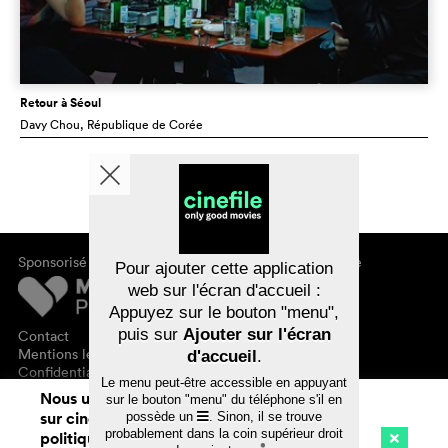
Retour à Séoul
Davy Chou
, République de Corée
Sponsorisé par
À propos de cinefile
Pour ajouter cette application
S'inscrire/s'abonner
web sur l'écran d'accueil :
Newsletter
Appuyez sur le bouton "menu",
FAQ
puis sur
Ajouter sur l'écran
Contact
Bons-cadeaux
Mentions légales
d'accueil
.
Confidentialité des données
Le menu peut-être accessible en appuyant
Nous utilisons des cookies. En naviguant
sur le bouton "menu" du téléphone s'il en
sur cinefile.ch, vous acceptez notre
possède un
. Sinon, il se trouve
probablement dans la coin supérieur droit
politique d'utilisation des cookies. Pour