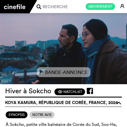
E
ABONNEMENT
j
BANDE-ANNONCE
e
Hiver à Sokcho
WATCHLIST
F
KOYA KAMURA, RÉPUBLIQUE DE CORÉE, FRANCE, 2024
o
SYNOPSIS
NOTRE AVIS
À Sokcho, petite ville balnéaire de Corée du Sud, Soo-Ha,