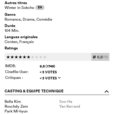
Autres titres
Winter in Sokcho
EN
Genre
Romance, Drame, Comédie
Durée
104 Min.
Langues originales
Coréen, Français
Ratings
Ø
6,8
/10
c
c
c
c
c
c
c
c
c
c
IMDB:
6,8 (1749)
Cinefile-User:
< 3 VOTES
Critiques :
< 3 VOTES
q
CASTING & EQUIPE TECHNIQUE
o
Bella Kim
Soo-Ha
Roschdy Zem
Yan Kerrand
Park Mi-hyun