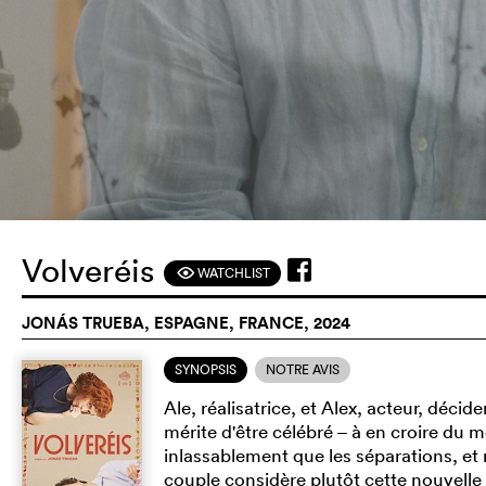
Volveréis
WATCHLIST
F
JONÁS TRUEBA, ESPAGNE, FRANCE, 2024
SYNOPSIS
NOTRE AVIS
Ale, réalisatrice, et Alex, acteur, déc
mérite d'être célébré – à en croire du m
inlassablement que les séparations, et 
couple considère plutôt cette nouvell