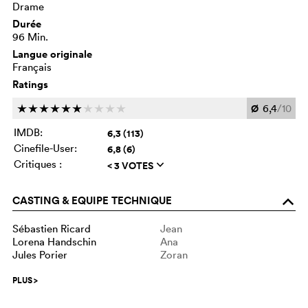
Drame
Durée
96 Min.
Langue originale
Français
Ratings
Ø
6,4
/10
c
c
c
c
c
c
c
c
c
c
IMDB:
6,3 (113)
Cinefile-User:
6,8 (6)
Critiques :
< 3 VOTES
q
CASTING & EQUIPE TECHNIQUE
o
Sébastien Ricard
Jean
Lorena Handschin
Ana
Jules Porier
Zoran
PLUS
>