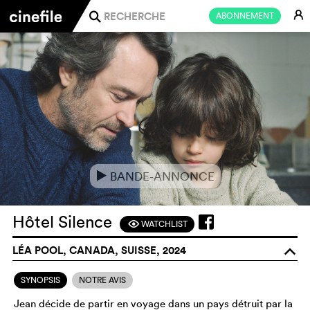
E
ABONNEMENT
j
BANDE-ANNONCE
e
Hôtel Silence
WATCHLIST
F
LÉA POOL, CANADA, SUISSE, 2024
o
SYNOPSIS
NOTRE AVIS
Jean décide de partir en voyage dans un pays détruit par la