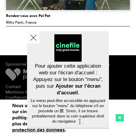
Rendez-vous avec Pol Pot
Rithy Panh
, France
Sponsorisé par
À propos de cinefile
Pour ajouter cette application
S'inscrire/s'abonner
web sur l'écran d'accueil :
Newsletter
Appuyez sur le bouton "menu",
FAQ
puis sur
Ajouter sur l'écran
Contact
Bons-cadeaux
Mentions légales
d'accueil
.
Confidentialité des données
Le menu peut-être accessible en appuyant
Nous utilisons des cookies. En naviguant
sur le bouton "menu" du téléphone s'il en
sur cinefile.ch, vous acceptez notre
possède un
. Sinon, il se trouve
probablement dans la coin supérieur droit
politique d'utilisation des cookies. Pour
du navigateur
.
plus de détails, voir notre
déclaration de
Cinéma
Streaming
Watchlist (
0
)
protection des données
.
Ch