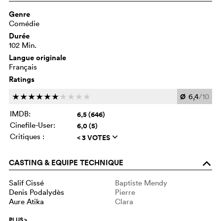
Genre
Comédie
Durée
102 Min.
Langue originale
Français
Ratings
Ø
6,4
/10
c
c
c
c
c
c
c
c
c
c
IMDB:
6,5 (646)
Cinefile-User:
6,0 (5)
Critiques :
< 3 VOTES
q
CASTING & EQUIPE TECHNIQUE
o
Salif Cissé
Baptiste Mendy
Denis Podalydès
Pierre
Aure Atika
Clara
PLUS
>