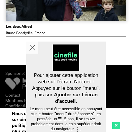
Les deux Alfred
Bruno Podalydès
, France
Sponsorisé par
À propos de cinefile
Pour ajouter cette application
S'inscrire/s'abonner
web sur l'écran d'accueil :
Newsletter
Appuyez sur le bouton "menu",
FAQ
puis sur
Ajouter sur l'écran
Contact
Bons-cadeaux
Mentions légales
d'accueil
.
Confidentialité des données
Le menu peut-être accessible en appuyant
Nous utilisons des cookies. En naviguant
sur le bouton "menu" du téléphone s'il en
sur cinefile.ch, vous acceptez notre
possède un
. Sinon, il se trouve
probablement dans la coin supérieur droit
politique d'utilisation des cookies. Pour
du navigateur
.
plus de détails, voir notre
déclaration de