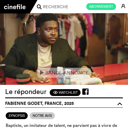
E
ABONNEMENT
j
BANDE-ANNONCE
e
Le répondeur
WATCHLIST
F
FABIENNE GODET, FRANCE, 2025
o
SYNOPSIS
NOTRE AVIS
Baptiste, un imitateur de talent, ne parvient pas à vivre de