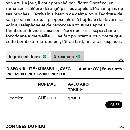
son art. Un jour, il est approché par Pierre Chozène, un
romancier célèbre dérangé par les appels téléphoniques de
ses proches. L'écrivain a besoin de calme pour l'écriture de
son prochain texte. Il propose alors à Baptiste de devenir sa
voix au téléphone et de répondre à tous ses appels.
L'imitateur devient ainsi son répondeur et la supercherie
fonctionne à merveille... Il ne fait pourtant aucun doute que
cette bombe à retardement, tôt ou tard, finira par exploser.
Représentations
Streaming
o
DISPONIBILITÉ : SUISSE/LI., AVEC
Audio :
OV
| Sous-titres :
PAIEMENT PAR TWINT PARTOUT
NORMAL
AVEC ABO
TAKE 1-4
Location
CHF 8,00
gratuit
LOUER
DONNÉES DU FILM
o