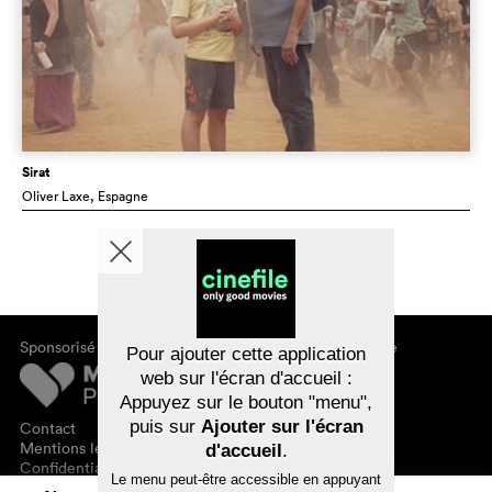
Sirat
Oliver Laxe
, Espagne
Sponsorisé par
À propos de cinefile
Pour ajouter cette application
S'inscrire/s'abonner
web sur l'écran d'accueil :
Newsletter
Appuyez sur le bouton "menu",
FAQ
puis sur
Ajouter sur l'écran
Contact
Bons-cadeaux
Mentions légales
d'accueil
.
Confidentialité des données
Le menu peut-être accessible en appuyant