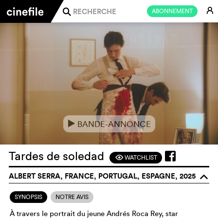
E
ABONNEMENT
j
BANDE-ANNONCE
e
Tardes de soledad
WATCHLIST
F
ALBERT SERRA, FRANCE, PORTUGAL, ESPAGNE, 2025
o
SYNOPSIS
NOTRE AVIS
À travers le portrait du jeune Andrés Roca Rey, star