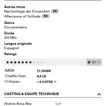
Autres titres
Nachmittage der Einsamkeit
DE
Afternoons of Solitude
EN
Genre
Documentaire
Durée
125 Min.
Langue originale
Espagnol
Ratings
Ø
7,7
/10
c
c
c
c
c
c
c
c
c
c
IMDB:
7,1 (2064)
Cinefile-User:
9,3 (3)
Critiques :
< 3 VOTES
q
CASTING & EQUIPE TECHNIQUE
o
Andrés Roca Rey
Self