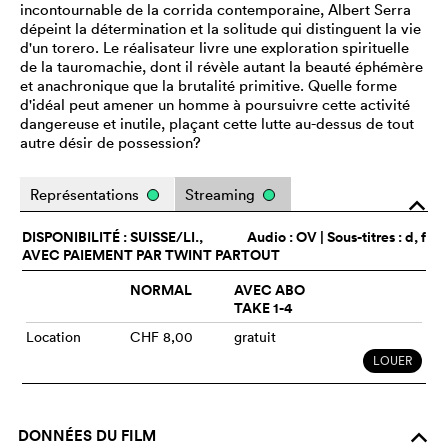
incontournable de la corrida contemporaine, Albert Serra
dépeint la détermination et la solitude qui distinguent la vie
d'un torero. Le réalisateur livre une exploration spirituelle
de la tauromachie, dont il révèle autant la beauté éphémère
et anachronique que la brutalité primitive. Quelle forme
d'idéal peut amener un homme à poursuivre cette activité
dangereuse et inutile, plaçant cette lutte au-dessus de tout
autre désir de possession?
Représentations
Streaming
o
DISPONIBILITÉ : SUISSE/LI.,
Audio :
OV
| Sous-titres : d, f
AVEC PAIEMENT PAR TWINT PARTOUT
NORMAL
AVEC ABO
TAKE 1-4
Location
CHF 8,00
gratuit
LOUER
DONNÉES DU FILM
o