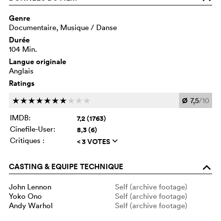
Genre
Documentaire, Musique / Danse
Durée
104 Min.
Langue originale
Anglais
Ratings
Ø
7,5
/10
c
c
c
c
c
c
c
c
c
c
IMDB:
7,2 (1763)
Cinefile-User:
8,3 (6)
Critiques :
< 3 VOTES
q
CASTING & EQUIPE TECHNIQUE
o
John Lennon
Self (archive footage)
Yoko Ono
Self (archive footage)
Andy Warhol
Self (archive footage)