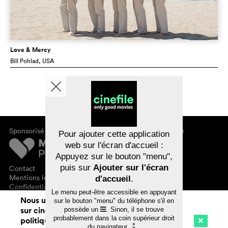
Love & Mercy
Bill Pohlad
, USA
Sponsorisé par
À propos de cinefile
Pour ajouter cette application
S'inscrire/s'abonner
web sur l'écran d'accueil :
Newsletter
Appuyez sur le bouton "menu",
FAQ
puis sur
Ajouter sur l'écran
Contact
Bons-cadeaux
Mentions légales
d'accueil
.
Confidentialité des données
Le menu peut-être accessible en appuyant
Nous utilisons des cookies. En naviguant
sur le bouton "menu" du téléphone s'il en
sur cinefile.ch, vous acceptez notre
possède un
. Sinon, il se trouve
probablement dans la coin supérieur droit
politique d'utilisation des cookies. Pour
du navigateur
.