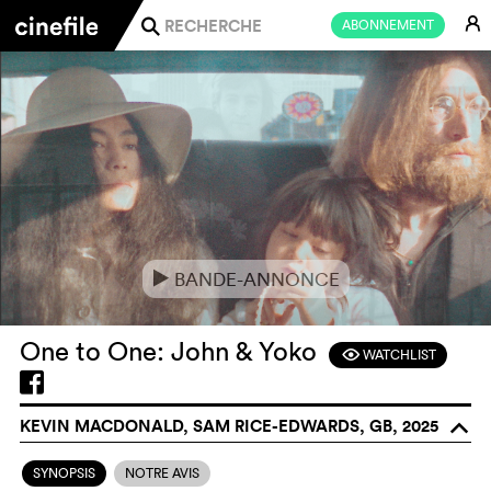
E
ABONNEMENT
j
BANDE-ANNONCE
e
One to One: John & Yoko
WATCHLIST
F
KEVIN MACDONALD, SAM RICE-EDWARDS, GB, 2025
o
SYNOPSIS
NOTRE AVIS