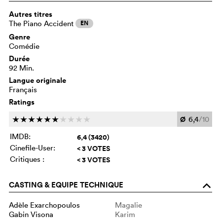
Autres titres
The Piano Accident
EN
Genre
Comédie
Durée
92 Min.
Langue originale
Français
Ratings
Ø
6,4
/10
c
c
c
c
c
c
c
c
c
c
IMDB:
6,4 (3420)
Cinefile-User:
< 3 VOTES
Critiques :
< 3 VOTES
CASTING & EQUIPE TECHNIQUE
o
Adèle Exarchopoulos
Magalie
Gabin Visona
Karim