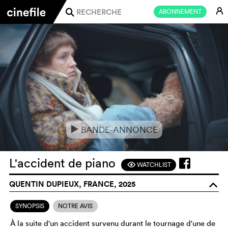
E
ABONNEMENT
j
BANDE-ANNONCE
e
L'accident de piano
WATCHLIST
F
QUENTIN DUPIEUX, FRANCE, 2025
o
SYNOPSIS
NOTRE AVIS
À la suite d'un accident survenu durant le tournage d'une de