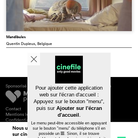
Mandibules
Quentin Dupieux
, Belgique
Sponsorisé par
À propos de cinefile
Pour ajouter cette application
S'inscrire/s'abonner
web sur l'écran d'accueil :
Newsletter
Appuyez sur le bouton "menu",
FAQ
puis sur
Ajouter sur l'écran
Contact
Bons-cadeaux
Mentions légales
d'accueil
.
Confidentialité des données
Le menu peut-être accessible en appuyant
Nous utilisons des cookies. En naviguant
sur le bouton "menu" du téléphone s'il en
sur cinefile.ch, vous acceptez notre
possède un
. Sinon, il se trouve