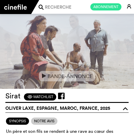
E
ABONNEMENT
j
BANDE-ANNONCE
e
Sirat
WATCHLIST
F
OLIVER LAXE, ESPAGNE, MAROC, FRANCE, 2025
o
SYNOPSIS
NOTRE AVIS
Un père et son fils se rendent à une rave au cœur des