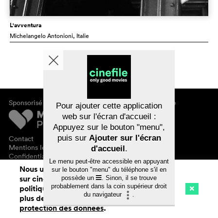
L'avventura
Michelangelo Antonioni
, Italie
Sponsorisé par
À propos de cinefile
Pour ajouter cette application
S'inscrire/s'abonner
web sur l'écran d'accueil :
Newsletter
Appuyez sur le bouton "menu",
FAQ
puis sur
Ajouter sur l'écran
Contact
Bons-cadeaux
Mentions légales
d'accueil
.
Confidentialité des données
Le menu peut-être accessible en appuyant
Nous utilisons des cookies. En naviguant
sur le bouton "menu" du téléphone s'il en
sur cinefile.ch, vous acceptez notre
possède un
. Sinon, il se trouve
probablement dans la coin supérieur droit
politique d'utilisation des cookies. Pour
du navigateur
.
plus de détails, voir notre
déclaration de
Cinéma
Streaming
Watchlist (
0
)
protection des données
.
Ch