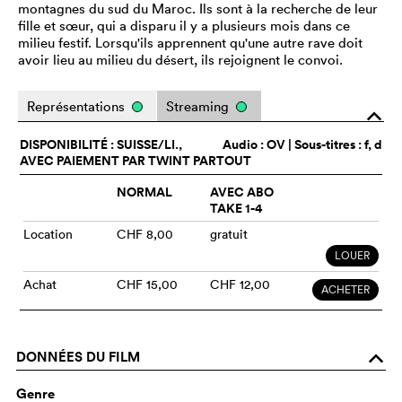
montagnes du sud du Maroc. Ils sont à la recherche de leur
fille et sœur, qui a disparu il y a plusieurs mois dans ce
milieu festif. Lorsqu'ils apprennent qu'une autre rave doit
avoir lieu au milieu du désert, ils rejoignent le convoi.
Représentations
Streaming
o
DISPONIBILITÉ : SUISSE/LI.,
Audio :
OV
| Sous-titres : f, d
AVEC PAIEMENT PAR TWINT PARTOUT
NORMAL
AVEC ABO
TAKE 1-4
Location
CHF 8,00
gratuit
LOUER
Achat
CHF 15,00
CHF 12,00
ACHETER
DONNÉES DU FILM
o
Genre