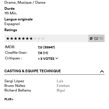
Drame, Musique / Danse
Durée
115 Min.
Langue originale
Espagnol
Ratings
Ø
7,2
/10
c
c
c
c
c
c
c
c
c
c
IMDB:
7,0 (35947)
Cinefile-User:
7,8 (11)
Critiques :
< 3 VOTES
q
CASTING & EQUIPE TECHNIQUE
o
Sergi López
Luis
Bruno Núñez
Esteban
Richard Bellamy
Bigui
PLUS
>