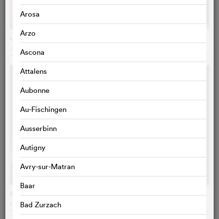
Arosa
Arzo
Les barbares
Julie Delpy
, France
Ascona
Attalens
Aubonne
Au-Fischingen
Ausserbinn
Autigny
Avry-sur-Matran
Baar
Rossini
Bad Zurzach
Helmut Dietl
, Allemagne