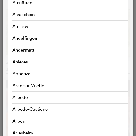
Altstätten
Alvaschein
Amriswil
Andelfingen
Andermatt
Anières
Andrea lässt sich scheiden
Josef Hader
, Autriche
Appenzell
Aran sur Vilette
Arbedo
Arbedo-Castione
Arbon
Arlesheim