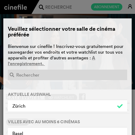
E
ABONNEMENT
j
Veuillez sélectionner votre salle de cinéma
préférée
Bienvenue sur cinefile ! Inscrivez-vous gratuitement pour
sauvegarder vos endroits et votre watchlist sur tous vos
A
appareils et profiter d'autres avantages :
l'enregistrement.
BANDE-ANNONCE
e
AKTUELLE AUSWAHL
Extrawurst
WATCHLIST
F
Zürich
MARCUS H. ROSENMÜLLER, ALLEMAGNE, 2026
o
VILLES AVEC AU MOINS 6 CINÉMAS
SYNOPSIS
NOTRE AVIS
At a tennis club in rural Germany, preparations for the
Basel