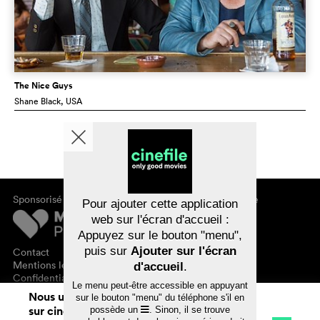
The Nice Guys
Shane Black
, USA
Sponsorisé par
À propos de cinefile
Pour ajouter cette application
S'inscrire/s'abonner
web sur l'écran d'accueil :
Newsletter
Appuyez sur le bouton "menu",
FAQ
puis sur
Ajouter sur l'écran
Contact
Bons-cadeaux
Mentions légales
d'accueil
.
Confidentialité des données
Le menu peut-être accessible en appuyant
Nous utilisons des cookies. En naviguant
sur le bouton "menu" du téléphone s'il en
sur cinefile.ch, vous acceptez notre
possède un
. Sinon, il se trouve