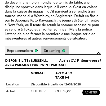
de devenir champion mondial de tennis de table, une
discipline sportive dans laquelle il excelle. C'est en volant
dans la caisse du magasin qu'il parvient à se rendre à un
tournoi mondial à Wembley, en Angleterre. Défait en finale
par le Japonais Koto Kawaguchi, le jeune athlète juif rentre
à New York, où il tente de réunir la somme nécessaire pour
se rendre à Tokyo et affronter son rival. Mais la police
l'attend de pied ferme: la première d'une longue série de
mésaventures et autres renversements de situation.
Représentations
Streaming
o
DISPONIBILITÉ : SUISSE/LI.,
Audio :
OV
, F | Sous-titres : f
AVEC PAIEMENT PAR TWINT PARTOUT
NORMAL
AVEC ABO
TAKE 1-4
Location
Disponible à partir de 12/08/2028
Achat
CHF 18,50
CHF 15,00
ACHETER