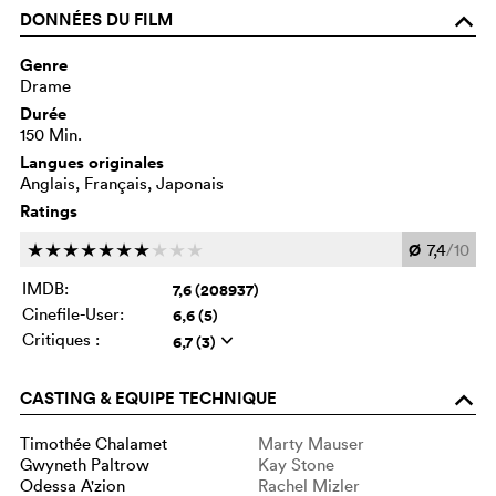
DONNÉES DU FILM
o
Genre
Drame
Durée
150 Min.
Langues originales
Anglais, Français, Japonais
Ratings
Ø
7,4
/10
c
c
c
c
c
c
c
c
c
c
IMDB:
7,6 (208937)
Cinefile-User:
6,6 (5)
Critiques :
6,7 (3)
q
CASTING & EQUIPE TECHNIQUE
o
Timothée Chalamet
Marty Mauser
Gwyneth Paltrow
Kay Stone
Odessa A'zion
Rachel Mizler