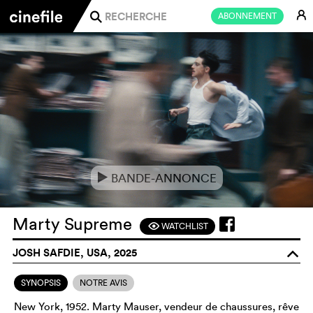
E
ABONNEMENT
j
BANDE-ANNONCE
e
Marty Supreme
WATCHLIST
F
JOSH SAFDIE, USA, 2025
o
SYNOPSIS
NOTRE AVIS
New York, 1952. Marty Mauser, vendeur de chaussures, rêve