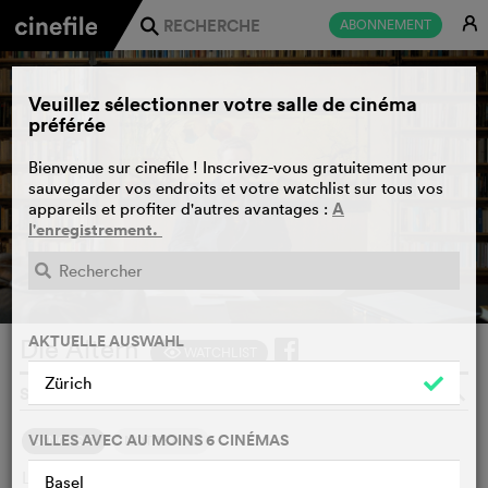
E
ABONNEMENT
j
Veuillez sélectionner votre salle de cinéma
préférée
Bienvenue sur cinefile ! Inscrivez-vous gratuitement pour
sauvegarder vos endroits et votre watchlist sur tous vos
A
appareils et profiter d'autres avantages :
l'enregistrement.
BANDE-ANNONCE
e
AKTUELLE AUSWAHL
Die Ältern
WATCHLIST
F
Zürich
SÖNKE WORTMANN, ALLEMAGNE, 2026
o
VILLES AVEC AU MOINS 6 CINÉMAS
SYNOPSIS
NOTRE AVIS
Les enfants de l'écrivain Hannes sont sur le point de quitter
Basel