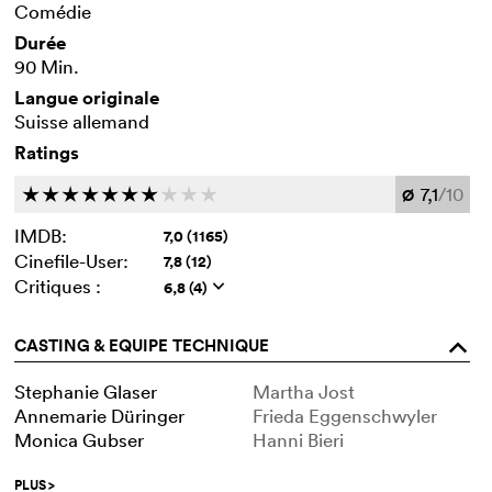
Comédie
Durée
90 Min.
Langue originale
Suisse allemand
Ratings
7,1
/10
c
c
c
c
c
c
c
c
c
c
Ø
IMDB:
7,0 (1165)
Cinefile-User:
7,8 (12)
Critiques :
6,8 (4)
q
CASTING & EQUIPE TECHNIQUE
o
Stephanie Glaser
Martha Jost
Annemarie Düringer
Frieda Eggenschwyler
Monica Gubser
Hanni Bieri
PLUS
>