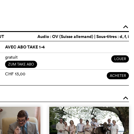
o
UT
Audio :
OV (Suisse allemand)
| Sous-titres : d, f, i
AVEC ABO TAKE 1-4
gratuit
LOUER
ZUM TAKE ABO
CHF 13,00
ACHETER
o