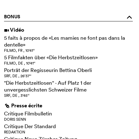
BONUS
o
Vidéo
i
5 faits à propos de «Les mamies ne font pas dans la
dentelle»
FILMO, FR , 10‘41‘‘
5 Filmfakten über «Die Herbstzeitlosen»
FILMO, DE , 10‘41‘‘
Porträt der Regisseurin Bettina Oberli
SRF, DE , 26‘37‘‘
"Die Herbstzeitlosen" - Auf Platz 1 der
unvergesslichsten Schweizer Filme
SRF, DE , 3‘45‘‘
Presse écrite
g
Critique Filmbulletin
DORIS SENN
Critique Der Standard
REDAKTION
Critique Neue Zürcher Zeitung