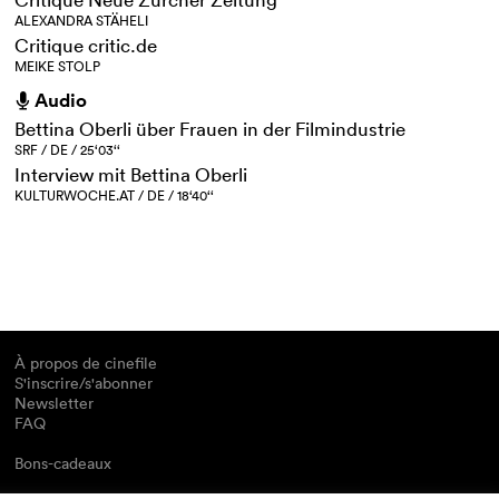
ALEXANDRA STÄHELI
Critique critic.de
MEIKE STOLP
Audio
h
Bettina Oberli über Frauen in der Filmindustrie
SRF / DE / 25‘03‘‘
Interview mit Bettina Oberli
KULTURWOCHE.AT / DE / 18‘40‘‘
À propos de cinefile
S'inscrire/s'abonner
Newsletter
FAQ
Bons-cadeaux