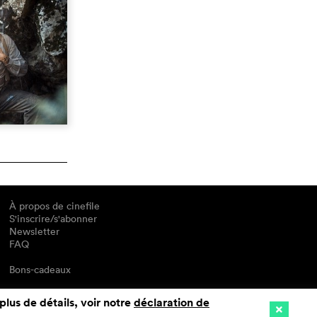
À propos de cinefile
S'inscrire/s'abonner
Newsletter
FAQ
Bons-cadeaux
plus de détails, voir notre
déclaration de