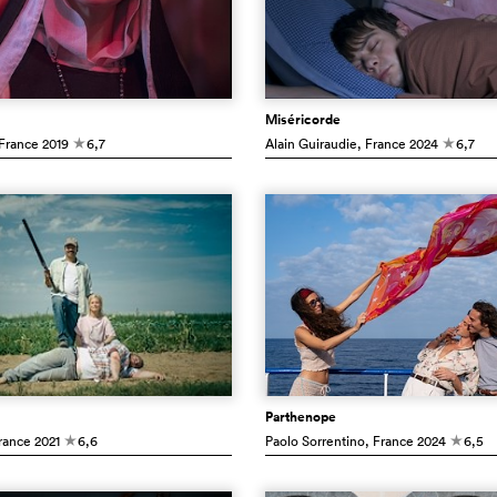
Miséricorde
 France
2019
6,7
Alain Guiraudie
, France
2024
6,7
c
c
Parthenope
rance
2021
6,6
Paolo Sorrentino
, France
2024
6,5
c
c