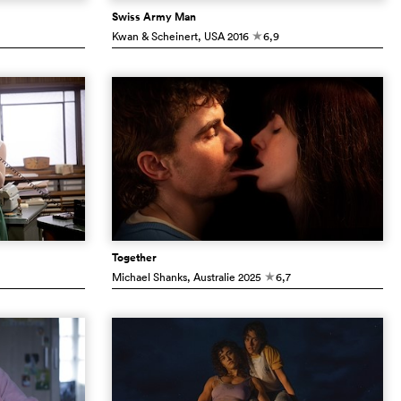
Swiss Army Man
Kwan & Scheinert
, USA
2016
6,9
c
Together
Michael Shanks
, Australie
2025
6,7
c