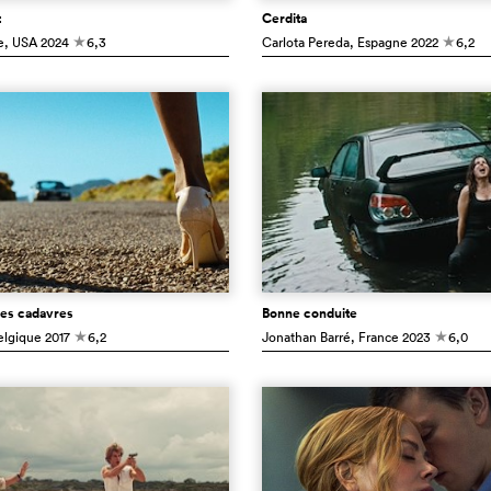
t
Cerdita
e
, USA
2024
6,3
Carlota Pereda
, Espagne
2022
6,2
c
c
les cadavres
Bonne conduite
elgique
2017
6,2
Jonathan Barré
, France
2023
6,0
c
c