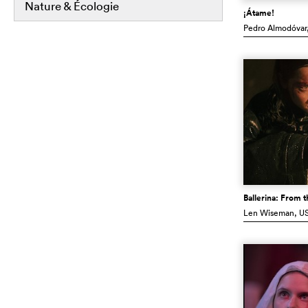
Nature & Écologie
¡Átame!
Pedro Almodóvar
Ballerina: From 
Len Wiseman
, U