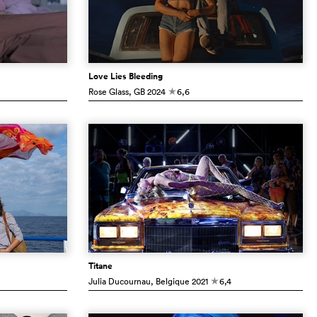
Love Lies Bleeding
Rose Glass
, GB
2024
6,6
c
Titane
Julia Ducournau
, Belgique
2021
6,4
c