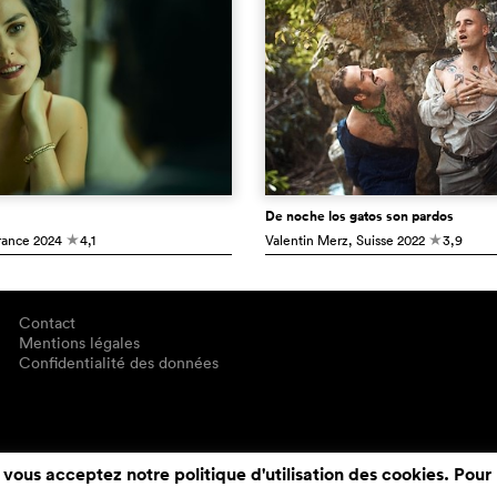
De noche los gatos son pardos
rance
2024
4,1
Valentin Merz
, Suisse
2022
3,9
c
c
Contact
Mentions légales
Confidentialité des données
 vous acceptez notre politique d'utilisation des cookies. Pour 