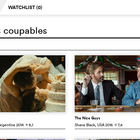
WATCHLIST (
0
)
rs coupables
The Nice Guys
Argentine
2014
8,1
Shane Black
, USA
2016
7,4
c
c