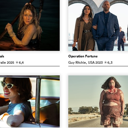
als
Operation Fortune
ralie
2025
6,4
Guy Ritchie
, USA
2023
6,3
c
c