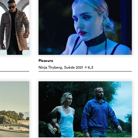
Pleasure
Ninja Thyberg
, Suède
2021
6,3
c