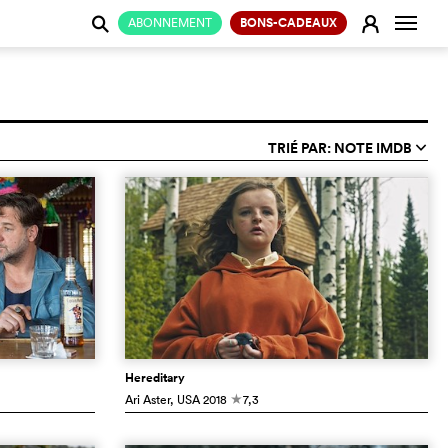
Change
E
ABONNEMENT
BONS-CADEAUX
j
TRIÉ PAR: NOTE IMDB
q
Hereditary
Ari Aster
, USA
2018
7,3
c