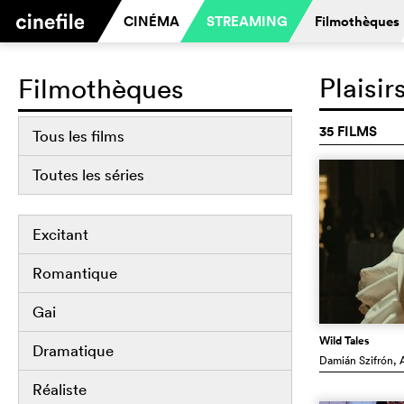
CINÉMA
STREAMING
Filmothèques
Plaisi
Filmothèques
35 FILMS
Tous les films
Toutes les séries
Excitant
Romantique
Gai
Wild Tales
Dramatique
Damián Szifrón
, 
Réaliste