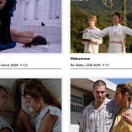
Midsommar
France
2024
7,2
Ari Aster
, USA
2019
7,1
c
c