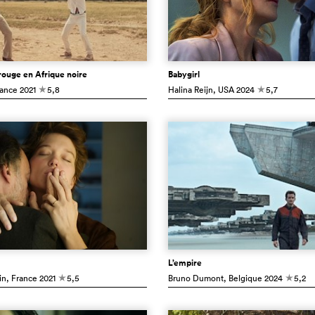
 rouge en Afrique noire
Babygirl
rance
2021
5,8
Halina Reijn
, USA
2024
5,7
c
c
L’empire
in
, France
2021
5,5
Bruno Dumont
, Belgique
2024
5,2
c
c