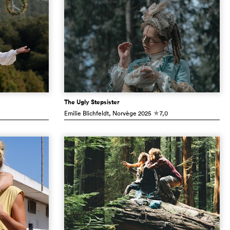
The Ugly Stepsister
Emilie Blichfeldt
, Norvège
2025
7,0
c