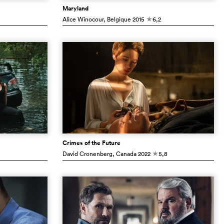
Maryland
Alice Winocour
, Belgique
2015
6,2
c
Crimes of the Future
David Cronenberg
, Canada
2022
5,8
c