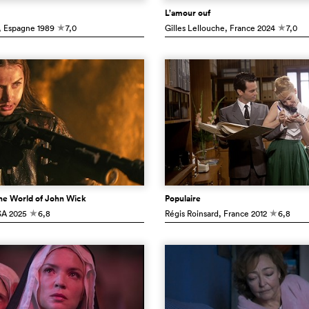
L’amour ouf
, Espagne
1989
7,0
Gilles Lellouche
, France
2024
7,0
c
c
the World of John Wick
Populaire
SA
2025
6,8
Régis Roinsard
, France
2012
6,8
c
c