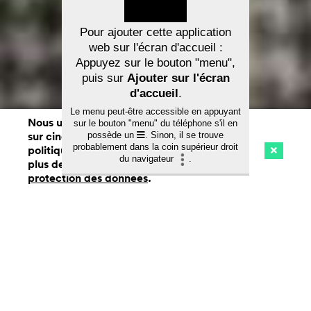
Pour ajouter cette application
web sur l'écran d'accueil :
Appuyez sur le bouton "menu",
puis sur
Ajouter sur l'écran
d'accueil
.
Le menu peut-être accessible en appuyant
Nous utilisons des cookies. En naviguant
sur le bouton "menu" du téléphone s'il en
À propos de cinefile
q
sur cinefile.ch, vous acceptez notre
possède un
. Sinon, il se trouve
probablement dans la coin supérieur droit
politique d'utilisation des cookies. Pour
du navigateur
.
plus de détails, voir notre
déclaration de
Cinéma
Streaming
Watchlist (
0
)
protection des données
.
Ch
la
À propos de cinefile
na
Cinefile est une plateforme
cinématographique suisse fondée en 2018,
qui gère un guide complet des cinémas, un
service de streaming et un service de