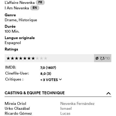
L’affaire Nevenka
FR
I Am Nevenka
EN
Genre
Drame, Historique
Durée
100 Min.
Langue originale
Espagnol
Ratings
Ø
7,3
/10
c
c
c
c
c
c
c
c
c
c
IMDB:
7,0 (1607)
Cinefile-User:
8,0 (3)
Critiques :
< 3 VOTES
q
CASTING & EQUIPE TECHNIQUE
o
Mireia Oriol
Nevenka Fernández
Urko Olazábal
Ismael
Ricardo Gómez
Lucas