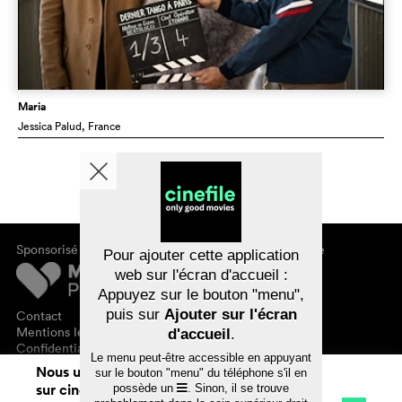
Maria
Jessica Palud
, France
Sponsorisé par
À propos de cinefile
Pour ajouter cette application
S'inscrire/s'abonner
web sur l'écran d'accueil :
Newsletter
Appuyez sur le bouton "menu",
FAQ
puis sur
Ajouter sur l'écran
Contact
Bons-cadeaux
Mentions légales
d'accueil
.
Confidentialité des données
Le menu peut-être accessible en appuyant
Nous utilisons des cookies. En naviguant
sur le bouton "menu" du téléphone s'il en
sur cinefile.ch, vous acceptez notre
possède un
. Sinon, il se trouve