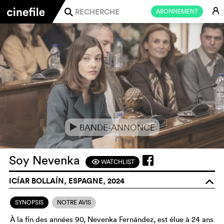
E
ABONNEMENT
j
BANDE-ANNONCE
e
Soy Nevenka
WATCHLIST
F
ICÍAR BOLLAÍN, ESPAGNE, 2024
o
SYNOPSIS
NOTRE AVIS
À la fin des années 90, Nevenka Fernández, est élue à 24 ans