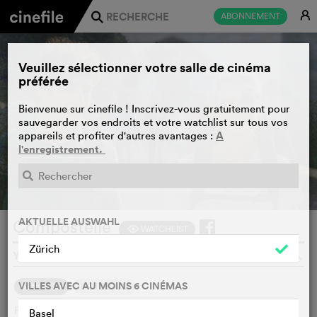
E
ABONNEMENT
j
Veuillez sélectionner votre salle de cinéma
préférée
Bienvenue sur cinefile ! Inscrivez-vous gratuitement pour
sauvegarder vos endroits et votre watchlist sur tous vos
A
appareils et profiter d'autres avantages :
l'enregistrement.
BANDE-ANNONCE
e
AKTUELLE AUSWAHL
Compostelle
WATCHLIST
F
Zürich
YANN SAMUELL, FRANCE, BELGIQUE, 2026
o
VILLES AVEC AU MOINS 6 CINÉMAS
SYNOPSIS
NOTRE AVIS
Fred et Adam, un adolescent en rupture, ne se connaissent
Basel