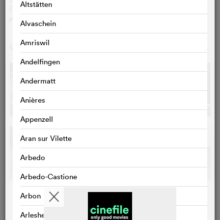
Altstätten
Eric Métayer
PLUS
>
Alvaschein
Amriswil
GALERIE PHOTOS
o
Andelfingen
Andermatt
Anières
Appenzell
Aran sur Vilette
Arbedo
Arbedo-Castione
Arbon
Arlesheim