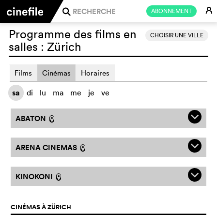
E
ABONNEMENT
j
Programme des films en
CHOISIR UNE VILLE
salles :
Zürich
Films
Cinémas
Horaires
sa
di
lu
ma
me
je
ve
q
ABATON
l
q
ARENA CINEMAS
l
q
KINOKONI
l
CINÉMAS À ZÜRICH