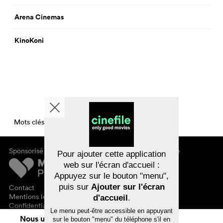
Arena Cinemas
KinoKoni
Mots clés CinemaCinemasPerDay
Sponsorisé par
À propos de cinefile
Pour ajouter cette application
S'inscrire/s'abonner
web sur l'écran d'accueil :
Newsletter
Appuyez sur le bouton "menu",
FAQ
puis sur
Ajouter sur l'écran
Contact
Bons-cadeaux
Mentions légales
d'accueil
.
Confidentialité des données
Le menu peut-être accessible en appuyant
Nous utilisons des cookies. En naviguant
sur le bouton "menu" du téléphone s'il en