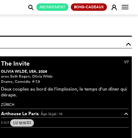
Change
E
ABONNEMENT
BONS-CADEAUX
j
o
The Invite
1/7
OLIVIA WILDE, USA, 2026
avec Seth Rogen, Olivia Wilde
Drame, Comédie
7,9
c
Deux couples au bord de l'implosion, le temps d'un dîner qui
dérape.
ZÜRICH
Arthouse Le Paris
Âge légal : 14
o
E/d/f
LU 12:15
m