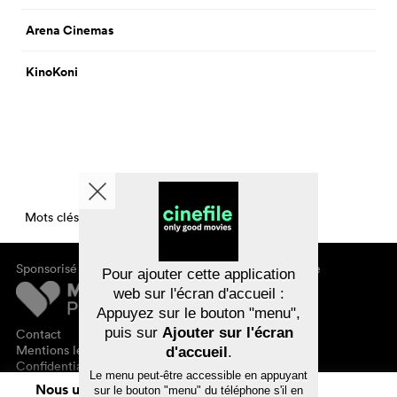
Arena Cinemas
KinoKoni
Mots clés CinemaCinemasPerDay
Sponsorisé par
À propos de cinefile
Pour ajouter cette application
S'inscrire/s'abonner
web sur l'écran d'accueil :
Newsletter
Appuyez sur le bouton "menu",
FAQ
puis sur
Ajouter sur l'écran
Contact
Bons-cadeaux
Mentions légales
d'accueil
.
Confidentialité des données
Le menu peut-être accessible en appuyant
Nous utilisons des cookies. En naviguant
sur le bouton "menu" du téléphone s'il en