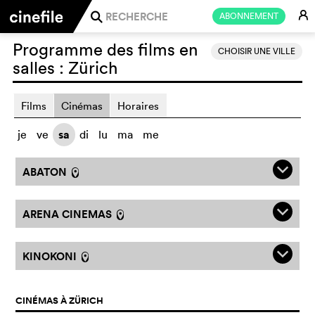
E
ABONNEMENT
j
Programme des films en
CHOISIR UNE VILLE
salles :
Zürich
Films
Cinémas
Horaires
je
ve
sa
di
lu
ma
me
q
ABATON
l
q
ARENA CINEMAS
l
q
KINOKONI
l
CINÉMAS À ZÜRICH