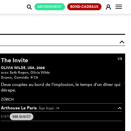
Change
E
ABONNEMENT
BONS-CADEAUX
j
o
The Invite
1/8
OLIVIA WILDE, USA, 2026
avec Seth Rogen, Olivia Wilde
Drame, Comédie
7,9
c
Deux couples au bord de l'implosion, le temps d'un dîner qui
dérape.
ZÜRICH
Arthouse Le Paris
Âge légal : 14
o
E/d/f
MA 12:15
m