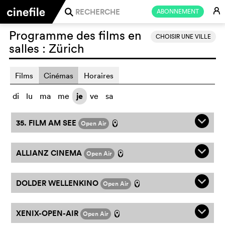
E
ABONNEMENT
j
Programme des films en
CHOISIR UNE VILLE
salles :
Zürich
Films
Cinémas
Horaires
di
lu
ma
me
je
ve
sa
q
35. FILM AM SEE
Open Air
l
q
ALLIANZ CINEMA
Open Air
l
q
DOLDER WELLENKINO
Open Air
l
q
XENIX-OPEN-AIR
Open Air
l