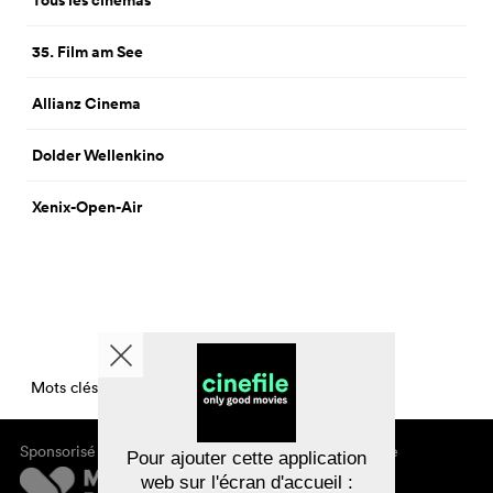
Tous les cinémas
35. Film am See
Allianz Cinema
Dolder Wellenkino
Xenix-Open-Air
Mots clés CinemaCinemasPerDay
Sponsorisé par
À propos de cinefile
Pour ajouter cette application
S'inscrire/s'abonner
web sur l'écran d'accueil :
Newsletter