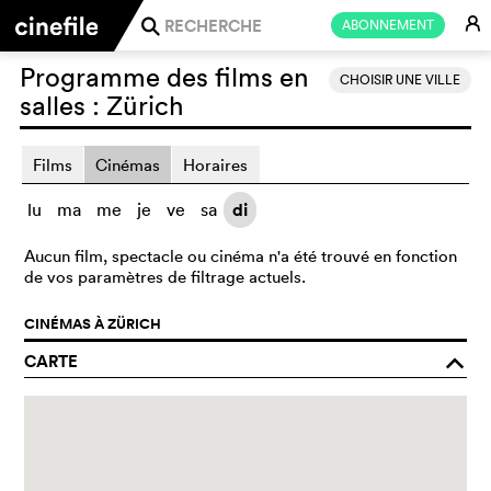
E
ABONNEMENT
j
Programme des films en
CHOISIR UNE VILLE
salles :
Zürich
Films
Cinémas
Horaires
lu
ma
me
je
ve
sa
di
Aucun film, spectacle ou cinéma n'a été trouvé en fonction
de vos paramètres de filtrage actuels.
CINÉMAS À ZÜRICH
CARTE
o