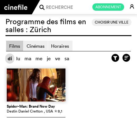
E
ABONNEMENT
j
Programme des films en
CHOISIR UNE VILLE
salles :
Zürich
Films
Cinémas
Horaires
di
lu
ma
me
je
ve
sa
Spider-Man: Brand New Day
Destin Daniel Cretton
, USA
8,1
c