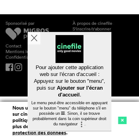
Sponsorisé par
À propos de cinefile
S'inscrire/s'abonner
Newsletter
FAQ
Contact
Bons-cadeaux
Mentions légales
Confidentialité des données
Pour ajouter cette application
web sur l'écran d'accueil :
Appuyez sur le bouton "menu",
puis sur
Ajouter sur l'écran
d'accueil
.
Le menu peut-être accessible en appuyant
Nous utilisons des cookies. En naviguant
sur le bouton "menu" du téléphone s'il en
sur cinefile.ch, vous acceptez notre
possède un
. Sinon, il se trouve
probablement dans la coin supérieur droit
politique d'utilisation des cookies. Pour
du navigateur
.
plus de détails, voir notre
déclaration de
Cinéma
Streaming
Watchlist (
0
)
protection des données
.
Ch