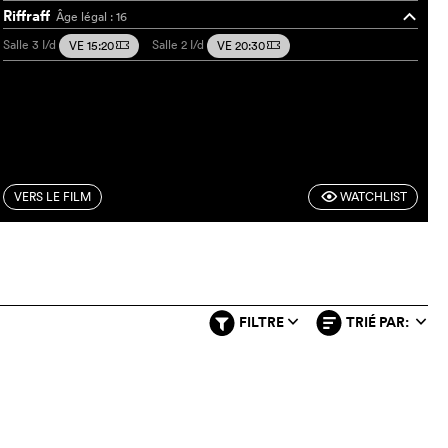
Riffraff
Âge légal : 16
o
Salle 3
I/d
Salle 2
I/d
VE 15:20
VE 20:30
m
m
VERS LE FILM
WATCHLIST
F
FILTRE
TRIÉ PAR:
q
q