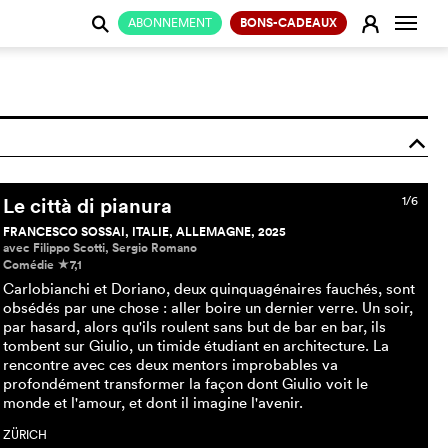
Change
E
ABONNEMENT
BONS-CADEAUX
j
o
Le città di pianura
1/6
FRANCESCO SOSSAI, ITALIE, ALLEMAGNE, 2025
avec Filippo Scotti, Sergio Romano
Comédie
7,1
c
Carlobianchi et Doriano, deux quinquagénaires fauchés, sont
obsédés par une chose : aller boire un dernier verre. Un soir,
par hasard, alors qu'ils roulent sans but de bar en bar, ils
tombent sur Giulio, un timide étudiant en architecture. La
rencontre avec ces deux mentors improbables va
profondément transformer la façon dont Giulio voit le
monde et l'amour, et dont il imagine l'avenir.
ZÜRICH