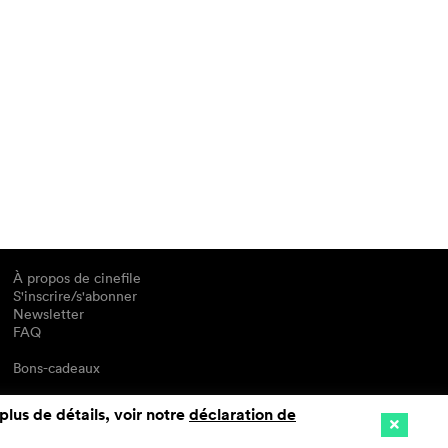
À propos de cinefile
S'inscrire/s'abonner
Newsletter
FAQ
Bons-cadeaux
plus de détails, voir notre
déclaration de