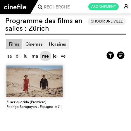
E
ABONNEMENT
j
Programme des films en
CHOISIR UNE VILLE
salles :
Zürich
Films
Cinémas
Horaires
sa
di
lu
ma
me
je
ve
El ser querido
(Premiere)
Rodrigo Sorogoyen
, Espagne
7,1
c