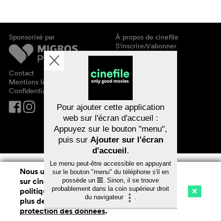
Sponsorisé par
À propos de cinefile
S'inscrire/s'abonner
Newsletter
FAQ
Contact
Bons-cadeaux
Mentions légales
Confidentialité des données
Pour ajouter cette application
web sur l'écran d'accueil :
Appuyez sur le bouton "menu",
puis sur
Ajouter sur l'écran
d'accueil
.
Le menu peut-être accessible en appuyant
Nous utilisons des cookies. En naviguant
sur le bouton "menu" du téléphone s'il en
sur cinefile.ch, vous acceptez notre
possède un
. Sinon, il se trouve
probablement dans la coin supérieur droit
politique d'utilisation des cookies. Pour
du navigateur
.
plus de détails, voir notre
déclaration de
Cinéma
Streaming
Watchlist (
0
)
protection des données
.
Ch