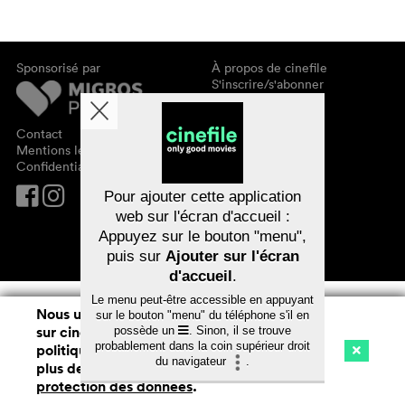
Sponsorisé par
À propos de cinefile
S'inscrire/s'abonner
Newsletter
FAQ
Contact
Bons-cadeaux
Mentions légales
Confidentialité des données
Pour ajouter cette application
web sur l'écran d'accueil :
Appuyez sur le bouton "menu",
puis sur
Ajouter sur l'écran
d'accueil
.
Le menu peut-être accessible en appuyant
Nous utilisons des cookies. En naviguant
sur le bouton "menu" du téléphone s'il en
sur cinefile.ch, vous acceptez notre
possède un
. Sinon, il se trouve
probablement dans la coin supérieur droit
politique d'utilisation des cookies. Pour
du navigateur
.
plus de détails, voir notre
déclaration de
Cinéma
Streaming
Watchlist (
0
)
protection des données
.
Ch