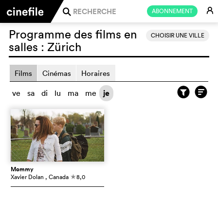
E
ABONNEMENT
j
Programme des films en
CHOISIR UNE VILLE
salles :
Zürich
Films
Cinémas
Horaires
ve
sa
di
lu
ma
me
je
Mommy
Xavier Dolan
, Canada
8,0
c