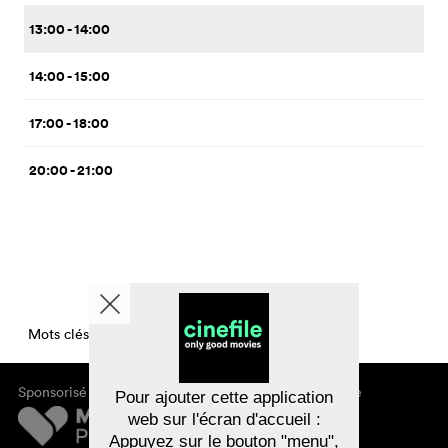
13:00 - 14:00
14:00 - 15:00
17:00 - 18:00
20:00 - 21:00
Mots clés CinemaTimesPerDay
Sponsorisé par
À propos de cinefile
Pour ajouter cette application
S'inscrire/s'abonner
web sur l'écran d'accueil :
Newsletter
Appuyez sur le bouton "menu",
FAQ