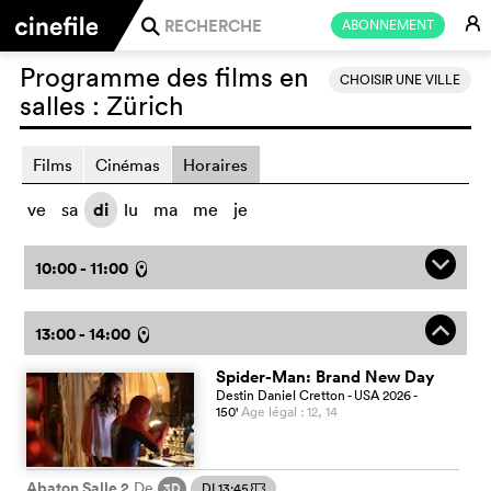
E
ABONNEMENT
j
Programme des films en
CHOISIR UNE VILLE
salles :
Zürich
Films
Cinémas
Horaires
ve
sa
di
lu
ma
me
je
q
10:00 - 11:00
l
o
13:00 - 14:00
l
Spider-Man: Brand New Day
Destin Daniel Cretton
- USA
2026
-
150
'
Age légal : 12, 14
Abaton Salle 2
De
3D
DI 13:45
m