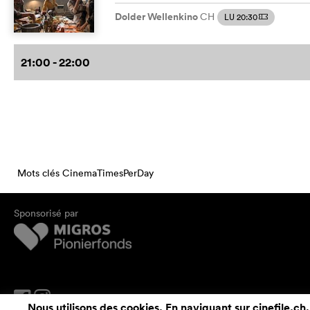
Dolder Wellenkino
CH
LU 20:30
m
21:00 - 22:00
Mots clés CinemaTimesPerDay
Sponsorisé par
Nous utilisons des cookies. En naviguant sur cinefile.ch,