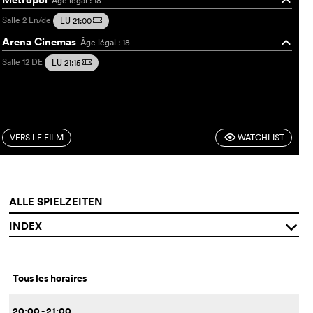
Âge légal : 18
o
Salle 2
En/de
LU 21:00
m
Arena Cinemas
Âge légal : 18
o
Salle 12
DE
LU 21:15
m
VERS LE FILM
WATCHLIST
F
ALLE SPIELZEITEN
INDEX
q
Tous les horaires
20:00 - 21:00