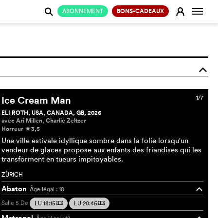
Change
E
ABONNEMENT
BONS-CADEAUX
j
o
Ice Cream Man
1/7
ELI ROTH, USA, CANADA, GB, 2026
avec Ari Millen, Charlie Zeltzer
Horreur
3,5
c
Une ville estivale idyllique sombre dans la folie lorsqu'un
vendeur de glaces propose aux enfants des friandises qui les
transforment en tueurs impitoyables.
ZÜRICH
Abaton
Âge légal : 18
o
Salle 5
De
LU 18:15
LU 20:45
m
m
Metropol