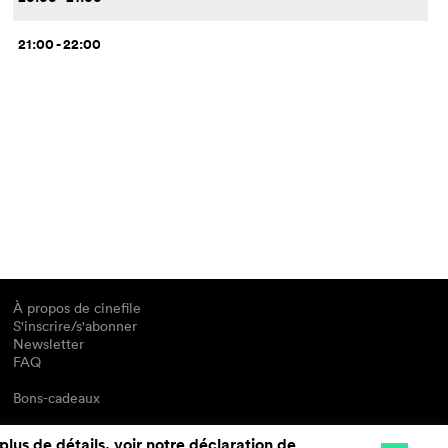
21:00 - 22:00
À propos de cinefile
S'inscrire/s'abonner
Newsletter
FAQ
Bons-cadeaux
plus de détails, voir notre
déclaration de