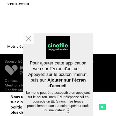
21:00 - 22:00
Mots clés CinemaTimesPerDay
Sponsorisé par
À propos de cinefile
Pour ajouter cette application
S'inscrire/s'abonner
web sur l'écran d'accueil :
Newsletter
Appuyez sur le bouton "menu",
FAQ
puis sur
Ajouter sur l'écran
Contact
Bons-cadeaux
Mentions légales
d'accueil
.
Confidentialité des données
Le menu peut-être accessible en appuyant
Nous utilisons des cookies. En naviguant
sur le bouton "menu" du téléphone s'il en
sur cinefile.ch, vous acceptez notre
possède un
. Sinon, il se trouve
probablement dans la coin supérieur droit
politique d'utilisation des cookies. Pour
du navigateur
.
plus de détails, voir notre
déclaration de