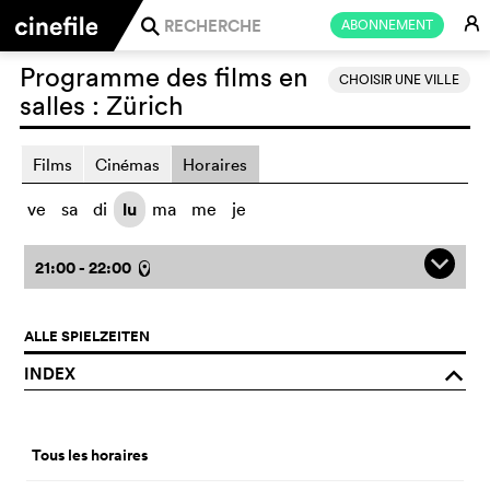
E
ABONNEMENT
j
Programme des films en
CHOISIR UNE VILLE
salles :
Zürich
Films
Cinémas
Horaires
ve
sa
di
lu
ma
me
je
q
21:00 - 22:00
l
ALLE SPIELZEITEN
INDEX
o
Tous les horaires