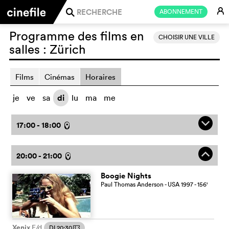
E
ABONNEMENT
j
Programme des films en
CHOISIR UNE VILLE
salles :
Zürich
Films
Cinémas
Horaires
je
ve
sa
di
lu
ma
me
q
17:00 - 18:00
l
o
20:00 - 21:00
l
Boogie Nights
Paul Thomas Anderson
- USA
1997
- 156
'
Xenix
E/d
DI 20:30
m