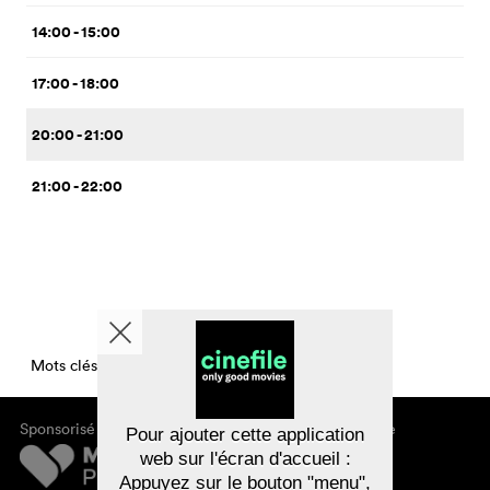
14:00 - 15:00
17:00 - 18:00
20:00 - 21:00
21:00 - 22:00
Mots clés CinemaTimesPerDay
Sponsorisé par
À propos de cinefile
Pour ajouter cette application
S'inscrire/s'abonner
web sur l'écran d'accueil :
Newsletter
Appuyez sur le bouton "menu",
FAQ