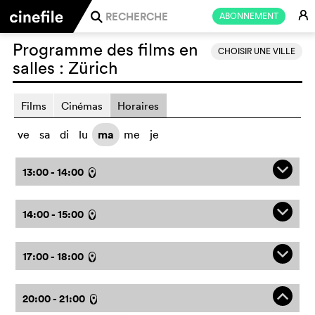
E
ABONNEMENT
j
Programme des films en
CHOISIR UNE VILLE
salles :
Zürich
Films
Cinémas
Horaires
ve
sa
di
lu
ma
me
je
q
13:00 - 14:00
l
q
14:00 - 15:00
l
q
17:00 - 18:00
l
o
20:00 - 21:00
l