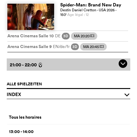
Spider-Man: Brand New Day
Destin Daniel Cretton
- USA
2026
-
150
'
Age légal : 12
Arena Cinemas Salle 10
DE
3D
MA 20:20
m
Arena Cinemas Salle 9
EN/de/fr
3D
MA 20:45
m
q
21:00 - 22:00
l
ALLE SPIELZEITEN
INDEX
q
Tous les horaires
13:00 - 14:00