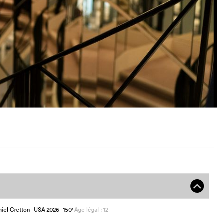
o
niel Cretton
- USA
2026
- 150
'
Age légal : 12