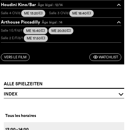
Houdini Kino/Bar
Âge légal : 12/14
o
Salle 4
OV/d
Salle 3
OV/d
ME 13:20
ME 18:40
m
m
Arthouse Piccadilly
Âge légal : 14
o
Salle 1
E/F/d/f
ME 15:40
ME 20:30
m
m
Salle 2
E/F/d/f
ME 17:50
m
VERS LE FILM
WATCHLIST
F
ALLE SPIELZEITEN
INDEX
q
Tous les horaires
13:00 - 14:00