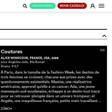
Change
E
ABONNEMENT
BONS-CADEAUX
j
o
Coutures
1/11
ALICE WINOCOUR, FRANCE, USA, 2026
avec Angelina Jolie, Ella Rumpf
Drame
5,7
c
À Paris, dans le tumulte de la Fashion Week, les destins de
trois femmes se croisent, chacune aux prises avec des
questionnements existentiels: Maxine, une réalisatrice
américaine, apprend qu’elle a un cancer; Ada, une jeune
mannequin sud-soudanaise, échappe à un destin tout tracé
pour se retrouver plongée dans un univers trompeur; et
Angèle, une maquilleuse française, petite main travaillant…
ZÜRICH