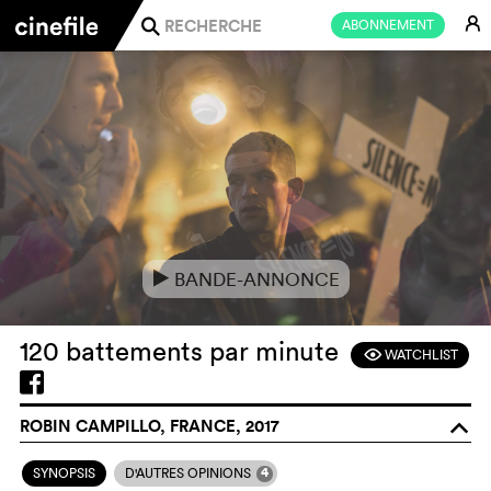
E
ABONNEMENT
j
BANDE-ANNONCE
e
120 battements par minute
WATCHLIST
F
ROBIN CAMPILLO, FRANCE, 2017
o
4
SYNOPSIS
D'AUTRES OPINIONS