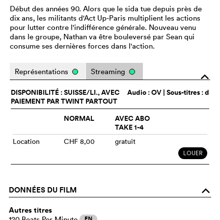
Début des années 90. Alors que le sida tue depuis près de
dix ans, les militants d'Act Up-Paris multiplient les actions
pour lutter contre l'indifférence générale. Nouveau venu
dans le groupe, Nathan va être bouleversé par Sean qui
consume ses dernières forces dans l'action.
Représentations
Streaming
o
DISPONIBILITÉ : SUISSE/LI., AVEC
Audio :
OV
| Sous-titres : d
PAIEMENT PAR TWINT PARTOUT
NORMAL
AVEC ABO
TAKE 1-4
Location
CHF 8,00
gratuit
LOUER
DONNÉES DU FILM
o
Autres titres
120 Beats Per Minute
EN