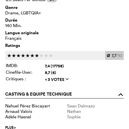
Genre
Drame, LGBTQIA+
Durée
140 Min.
Langue originale
Français
Ratings
Ø
7,7
/10
c
c
c
c
c
c
c
c
c
c
IMDB:
7,4 (17758)
Cinefile-User:
8,7 (6)
Critiques :
< 3 VOTES
q
CASTING & EQUIPE TECHNIQUE
o
Nahuel Pérez Biscayart
Sean Dalmazo
Arnaud Valois
Nathan
Adèle Haenel
Sophie
PLUS
>