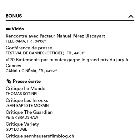
BONUS
o
Vidéo
i
Rencontre avec l'acteur Nahuel Pérez Biscayart
TÉLÉRAMA, FR , 04‘06‘‘
Conférence de presse
FESTIVAL DE CANNES (OFFICIEL), FR , 44‘51‘‘
«120 Battements par minute» gagne le grand prix du jury à
Cannes
CANAL+ CINÉMA, FR , 04‘23‘‘
Presse écrite
g
Critique Le Monde
THOMAS SOTINEL
Critique Les Inrocks
JEAN-BAPTISTE MORAIN
Critique The Guardian
PETER BRADSHAW
Critique Variety
GUY LODGE
Critique sennhausersfilmblog.ch